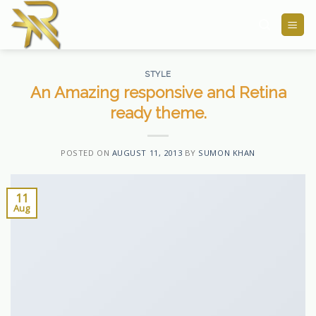
Skip
to
content
STYLE
An Amazing responsive and Retina
ready theme.
POSTED ON
AUGUST 11, 2013
BY
SUMON KHAN
11
Aug